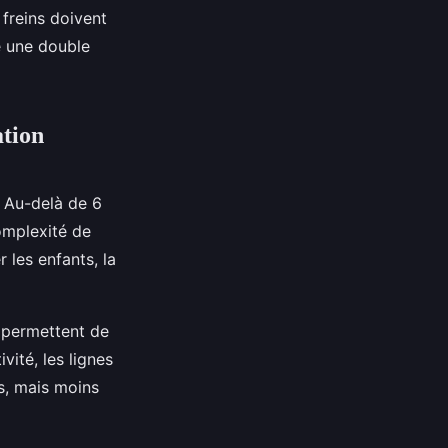
 freins doivent
e une double
ation
. Au-delà de 6
omplexité de
 les enfants, la
s permettent de
vité, les lignes
s, mais moins