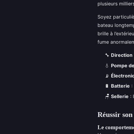
plusieurs millier
Soyez particuliè
bateau longtemps
brille à l’extér
fume anormalem
🔧
Direction
💧
Pompe de
📡
Électroni
🔋
Batterie
:
🪑
Sellerie
: 
Réussir son 
Le comporteme