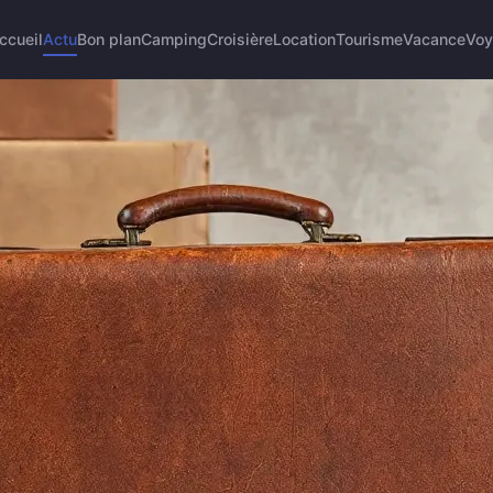
ccueil
Actu
Bon plan
Camping
Croisière
Location
Tourisme
Vacance
Voy