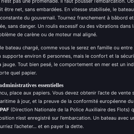
 n’est pas une promenade. Il faut pousser l’embarcation. Ob
t être net, sans embardées. En vitesse stabilisée, le bateau d
 constante du gouvernail. Tournez franchement à bâbord et t
sée, sans danger. Un roulis excessif ou des vibrations dans 
roblème de carène ou de moteur mal aligné.
 le bateau chargé, comme vous le serez en famille ou entre
m supporte environ 6 personnes, mais le confort et la sécur
a jauge. Tout bien pesé, le comportement en mer est un ind
orte quel papier.
administratives essentielles
cu, place aux papiers. Vous devez obtenir l’acte de vente s
aritime à jour, et la preuve de la conformité européenne du
PAF
(Direction Nationale de la Police Auxiliaire des Flots) 
ition n’est enregistré sur l’embarcation. Un bateau avec u
rriez l’acheter... et en payer la dette.