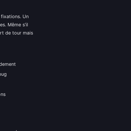
 fixations. Un
es. Même s’il
art de tour mais
pidement
bug
ons