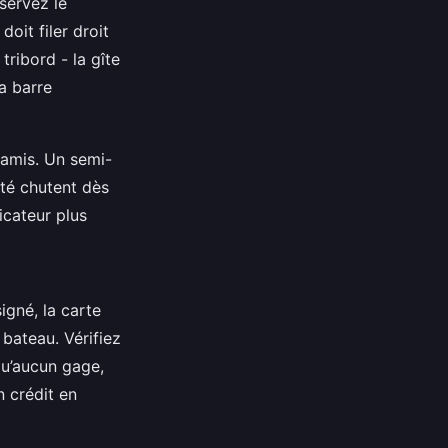
servez le
oit filer droit
ribord - la gîte
la barre
 amis. Un semi-
ité chutent dès
icateur plus
igné, la carte
 bateau. Vérifiez
qu’aucun gage,
n crédit en