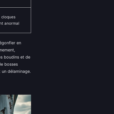
, cloques
nt anormal
égonfler en
inement,
es boudins et de
 de bosses
t un délaminage.