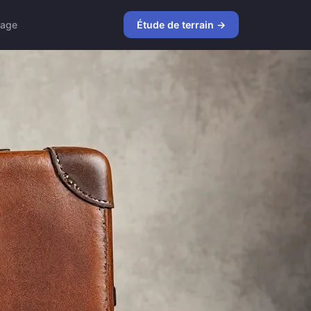
age
Étude de terrain →