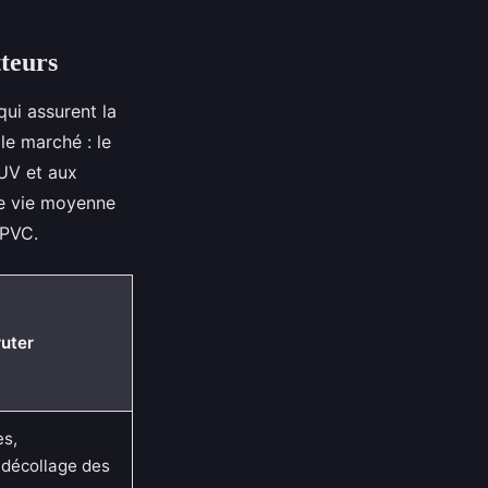
tteurs
qui assurent la
le marché : le
 UV et aux
de vie moyenne
 PVC.
ruter
es,
 décollage des