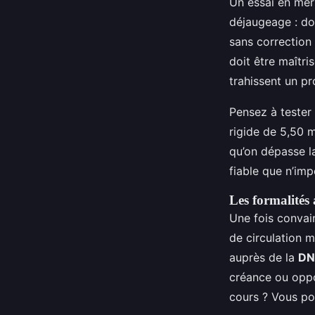
Un essai en mer
déjaugeage : doi
sans correction
doit être maîtri
trahissent un p
Pensez à tester
rigide de 5,50 
qu’on dépasse l
fiable que n’imp
Les formalités 
Une fois convain
de circulation m
auprès de la
DN
créance ou oppos
cours ? Vous pou