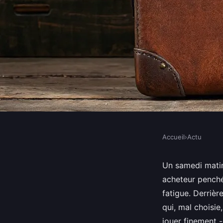
Accueil
›
Actu
ACTU
Top conseils pour cho
Un samedi matin 
acheteur penché
d’occasion
fatigue. Derrière
qui, mal choisie
jouer finement -